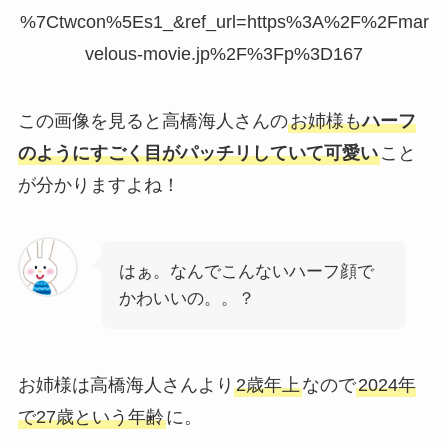
%7Ctwcon%5Es1_&ref_url=https%3A%2F%2Fmar
velous-movie.jp%2F%3Fp%3D167
この画像を見ると高橋海人さんの
お姉様も
ハーフ
のようにすごく目がパッチリしていて可愛い
こと
が分かりますよね！
はぁ。なんでこんないハーフ顔で
かわいいの。。？
お姉様は高橋海人さんより
2歳年上
なので
2024年
で27歳という年齢
に。