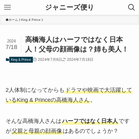
ジャニーズ便り
ホーム
King & Prince
高橋海人はハーフではなく日本
2024
7/18
人！父母の顔画像は？姉も美人！
2024年7月8日
2024年7月18日
King & Prince
2人体制になってからも
ドラマや映画で大活躍して
いるKing & Princeの高橋海人さん
。
そんな高橋海人さんは
ハーフではなく日本人
です
が
父親と母親の顔画像
はあるのでしょうか？