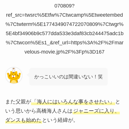
070809?
ref_src=twsrc%5Etfw%7Ctwcamp%5Etweetembed
%7Ctwterm%5E1774349074722070809%7Ctwgr%
5E4bf34906b9c577dda533e3daf83cb244475adc1b
%7Ctwcon%5Es1_&ref_url=https%3A%2F%2Fmar
velous-movie.jp%2F%3Fp%3D167
かっこいいのは間違いない！笑
また父親が
「海人にはいろんな事をさせたい」
と
いう思いから高橋海人さんは
ジャニーズに入り、
ダンスも始めた
という経緯が。