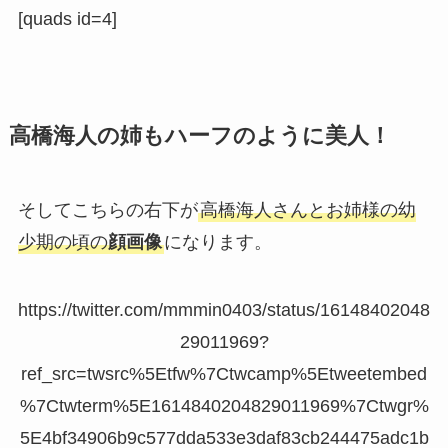
[quads id=4]
高橋海人の姉もハーフのように美人！
そしてこちらの右下が
高橋海人さんとお姉様の幼
少期の頃の
顔画像
になります。
https://twitter.com/mmmin0403/status/16148402048
29011969?
ref_src=twsrc%5Etfw%7Ctwcamp%5Etweetembed
%7Ctwterm%5E1614840204829011969%7Ctwgr%
5E4bf34906b9c577dda533e3daf83cb244475adc1b