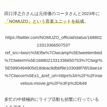
田口淳之介さんは元俳優のコータさんと2023年に
「NOMUZO」という音楽ユニットを結成
。
https://twitter.com/NOMUZO_official/status/168802
1331336650753?
ref_src=twsrc%5Etfw%7Ctwcamp%5Etweetembed
%7Ctwterm%5E1688021331336650753%7Ctwgr%
5E5990494905d18deac8dbbf9e1030d8f76f18ae1e
%7Ctwcon%5Es1_&ref_url=https%3A%2F%2Fmar
velous-movie.jp%2F%3Fp%3D649
多忙の中積極的にライブ活動も頻繁に行っている