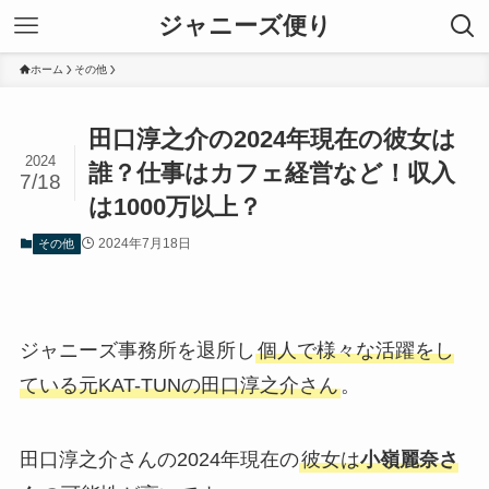
ジャニーズ便り
ホーム
その他
田口淳之介の2024年現在の彼女は
2024
誰？仕事はカフェ経営など！収入
7/18
は1000万以上？
2024年7月18日
その他
ジャニーズ事務所を退所し
個人で様々な活躍をし
ている元KAT-TUNの田口淳之介さん
。
田口淳之介さんの2024年現在の
彼女は
小嶺麗奈さ