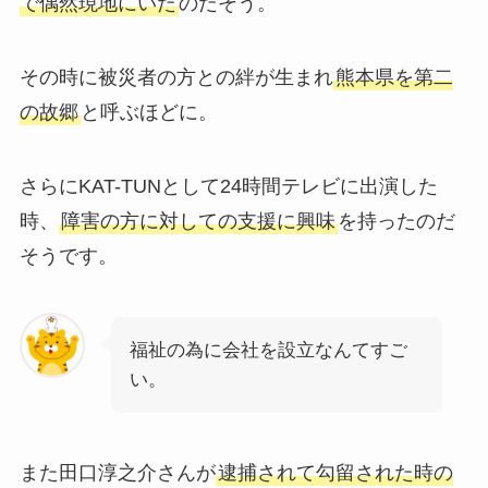
で偶然現地にいた
のだそう。
その時に被災者の方との絆が生まれ
熊本県を第二
の故郷
と呼ぶほどに。
さらにKAT-TUNとして24時間テレビに出演した
時、
障害の方に対しての支援に興味
を持ったのだ
そうです。
福祉の為に会社を設立なんてすご
い。
また田口淳之介さんが
逮捕されて勾留された時の