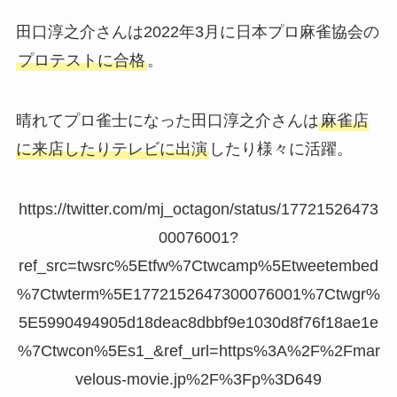
田口淳之介さんは2022年3月に日本プロ麻雀協会の
プロテストに合格
。
晴れてプロ雀士になった田口淳之介さんは
麻雀店
に来店したりテレビに出演
したり様々に活躍。
https://twitter.com/mj_octagon/status/17721526473
00076001?
ref_src=twsrc%5Etfw%7Ctwcamp%5Etweetembed
%7Ctwterm%5E1772152647300076001%7Ctwgr%
5E5990494905d18deac8dbbf9e1030d8f76f18ae1e
%7Ctwcon%5Es1_&ref_url=https%3A%2F%2Fmar
velous-movie.jp%2F%3Fp%3D649