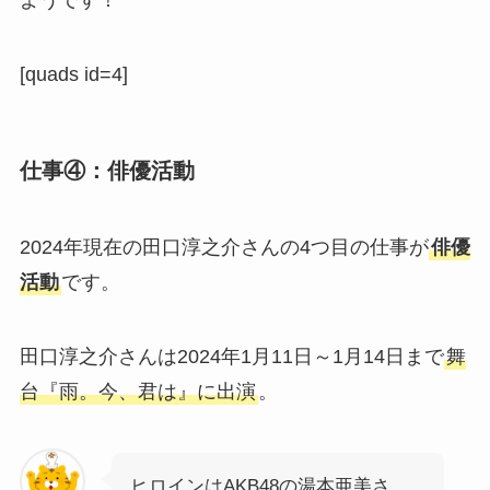
ようです！
[quads id=4]
仕事④：俳優活動
2024年現在の田口淳之介さんの4つ目の仕事が
俳優
活動
です。
田口淳之介さんは2024年1月11日～1月14日まで
舞
台『雨。今、君は』に出演
。
ヒロインはAKB48の湯本亜美さ